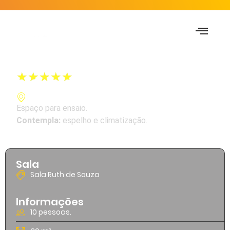
★
★
★
★
★
Sala Ruth de Souza
Sala 107
Espaço para ensaio.
Contempla:
espelho e climatização.
Sala
Sala Ruth de Souza
Informações
10 pessoas.