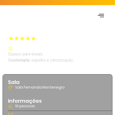
★
★
★
★
★
Sala Fernanda Montenegro
Rua dezenove de Fevereiro, 48
Espaço para ensaio.
Contempla:
espelho e climatização..
Sala
Sala Fernanda Montenegro
Informações
10 pessoas.