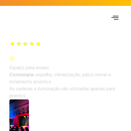
★
★
★
★
★
Sala Amazonas
R. Dezenove de Fevereiro, 48 - Botafogo, Rio de
Janeiro - 26130-060
Espaço para ensaio.
Contempla:
espelho, climatização, palco móvel e
isolamento acústico.
As cadeiras e iluminação são utilizadas apenas para
eventos.